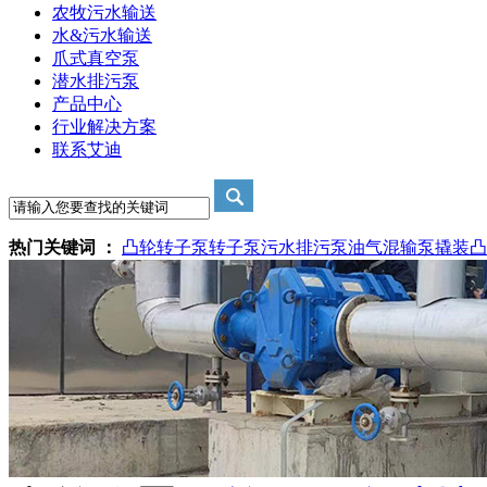
农牧污水输送
水&污水输送
爪式真空泵
潜水排污泵
产品中心
行业解决方案
联系艾迪
热门关键词 ：
凸轮转子泵
转子泵
污水排污泵
油气混输泵撬装
凸