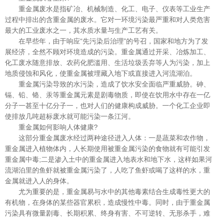
重金属废水是指矿冶、机械制造、化工、电子、仪表等工业生产
过程中排出的含重金属的废水。它对一环境污染最严重和对人类危害
最大的工业废水之一，其水质水量与生产工艺有关。
在早些年，由于响应“先污染后治理”的号召，国家和地方为了发
展经济，全然不顾对环境造成的污染。重金属通过开采、冶炼加工、
化工废水随意排放、农药化肥滥用、生活垃圾丢弃等人为污染，加上
地质侵蚀和风化，使重金属被埋藏入地下或直接进入河流湖泊。
重金属污染导致的水污染，造成了饮水安全面临严重威胁。砷、
镉、铅、铬、汞等重金属元素是剧毒物质，即使在饮用水中存在一亿
分子一甚至十亿分子一，也对人们的健康构成威胁。一个化工企业即
使排放几吨超标废水就可能污染一条江河。
重金属如何影响人体健康?
这部分重金属废水经过两种途径进入人体：一是蔬菜和农作物，
重金属进入植物体内，人长期使用被重金属污染的食物就有可能引发
重金属中毒;二是渗入土中的重金属进入地表水和地下水，这样如果河
流湖泊里的鱼虾就被重金属污染了，人吃了鱼虾或喝了这样的水，重
金属就进入人的身体。
尤为重要的是，重金属易与水中的其他毒素结合生成毒性更大的
有机物，在身体的某些器官累积，造成慢性中毒。同时，由于重金属
污染具有微量剧毒、长期积累、终身有害、不可逆转、无形杀手，难