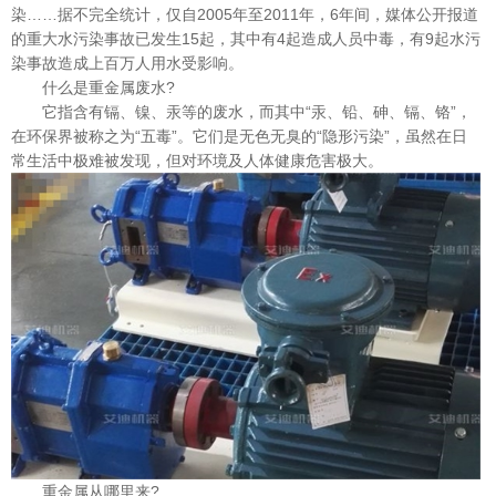
染……据不完全统计，仅自2005年至2011年，6年间，媒体公开报道
的重大水污染事故已发生15起，其中有4起造成人员中毒，有9起水污
染事故造成上百万人用水受影响。
什么是重金属废水?
它指含有镉、镍、汞等的废水，而其中“汞、铅、砷、镉、铬”，
在环保界被称之为“五毒”。它们是无色无臭的“隐形污染”，虽然在日
常生活中极难被发现，但对环境及人体健康危害极大。
重金属从哪里来?