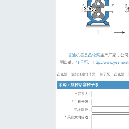
艾迪机器
是
凸轮泵
生产厂家，公司
明出处。
转子泵
:
http://www.yesmas
凸轮泵
旋转活塞转子泵
转子泵
凸轮泵
采购：旋转活塞转子泵
*
联系人：
*
手机号码：
电子邮件：
*
采购意向描述：