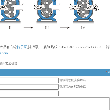
产品有凸轮
转子泵
,排污泵, ,咨询热线：0571-87177656/87177220
ter.cn/
杭州艾迪机器
*
请填写您的真实姓名
请填写您的联系电话