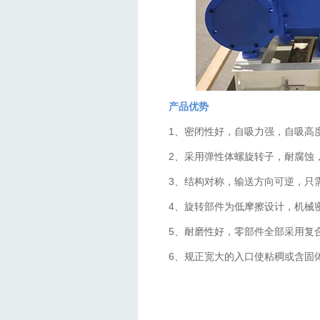
产品优势
1、密闭性好，自吸力强，自吸高度
2、采用弹性体螺旋转子，耐腐蚀
3、结构对称，输送方向可逆，只
4、旋转部件为低摩擦设计，机械
5、耐磨性好，零部件全部采用复
6、规正宽大的入口使粘稠或含固