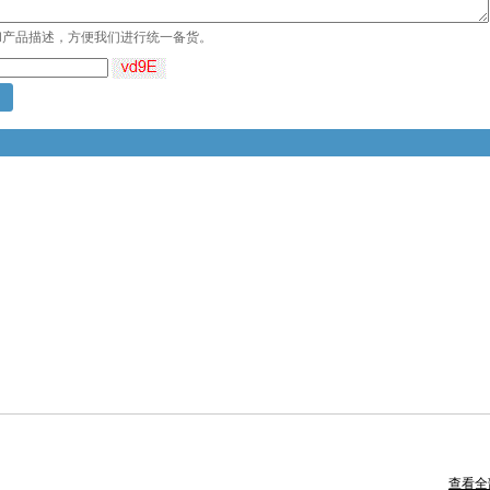
和产品描述，方便我们进行统一备货。
查看全