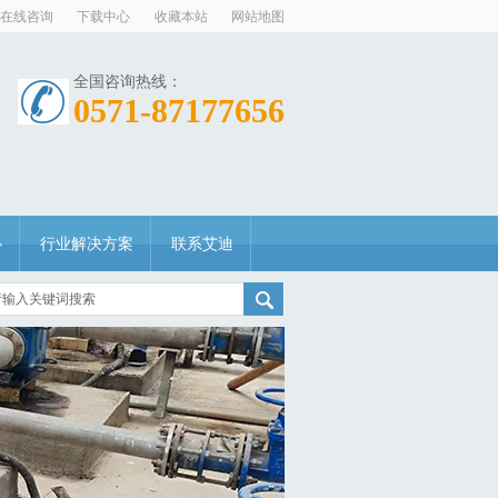
在线咨询
下载中心
收藏本站
网站地图
全国咨询热线：
0571-87177656
心
行业解决方案
联系艾迪