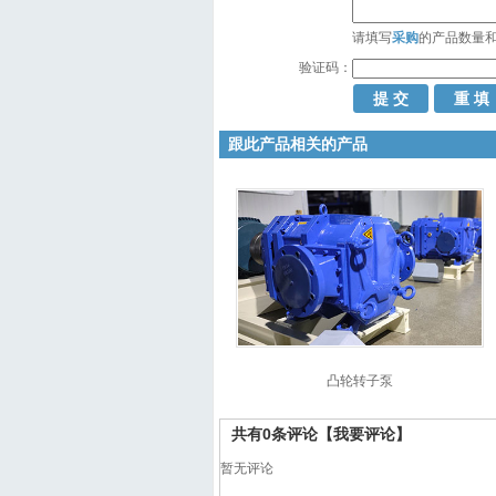
请填写
采购
的产品数量
验证码：
跟此产品相关的产品
凸轮转子泵
共有
0
条评论
【我要评论】
暂无评论