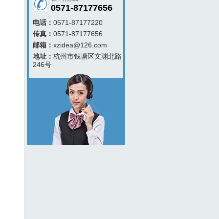
0571-87177656
电话：
0571-87177220
传真：
0571-87177656
邮箱：
xzidea@126.com
地址：
杭州市钱塘区文渊北路
246号