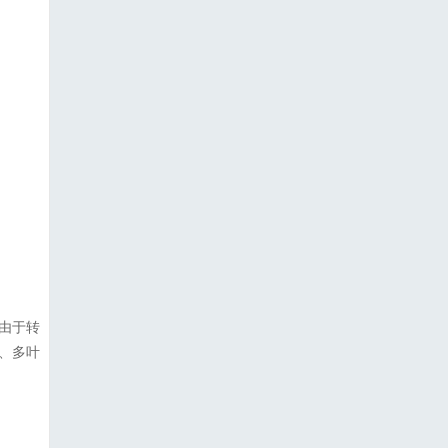
由于转
、多叶