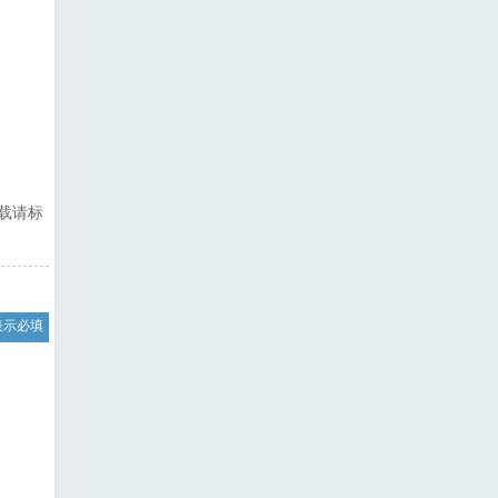
，转载请标
表示必填